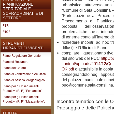
PIANIFICAZIONE
urbanistico, attraverso una
TERRITORIALE
“Comune di Sala Consilina –
SOVRAORDINATI E DI
“Partecipazione al Procedi
SETTORE
Procedimento di Pianifica
PTR
proposta, dell’osservaz
problematiche che si intende
PTCP
di tenerne conto all’interno d
richiedere incontri ad hoc tra
STRUMENTI
diffusi) e l’Ufficio di Piano;
URBANISTICI VIGENTI
compilare il questionario rivolt
Piano Regolatore Generale
del sito web del PUC
http://
Piano di Recupero
content/uploads/2014/12/Q
Piano del Colore
OK.pdf
o acquisibile in copi
Piano di Zonizzazione Acustica
consegnandolo negli appositi d
del palazzo municipale o invi
Piano di Assetto Idrogeologico
puc@comune.sala-consilina.sa
Piano per gli Insediamenti
Produttivi (P.I.P.) “Fontanelle”
Piano per gli Insediamenti
Incontro tematico con le O
Produttivi (P.I.P.) “Mezzaniello”.
Paesaggio e delle Politich
UTILITA’