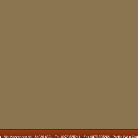
a
- Via Mezzacapo 44 - 84036 (SA) - Tel. 0975 525211 - Fax 0975 525268 - Partita IVA e Co