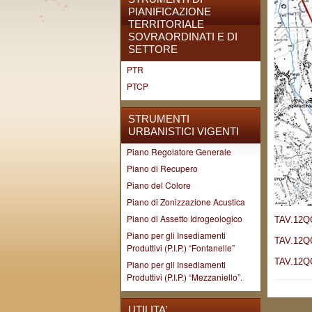
PIANIFICAZIONE
TERRITORIALE
SOVRAORDINATI E DI
SETTORE
PTR
PTCP
STRUMENTI
URBANISTICI VIGENTI
Piano Regolatore Generale
Piano di Recupero
Piano del Colore
Piano di Zonizzazione Acustica
Piano di Assetto Idrogeologico
TAV.12QC_
Piano per gli Insediamenti
TAV.12QC_
Produttivi (P.I.P.) “Fontanelle”
TAV.12QC_
Piano per gli Insediamenti
Produttivi (P.I.P.) “Mezzaniello”.
UTILITA’