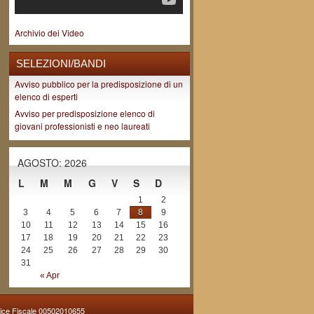
Archivio dei Video
SELEZIONI/BANDI
Avviso pubblico per la predisposizione di un
elenco di esperti
Avviso per predisposizione elenco di
giovani professionisti e neo laureati
AGOSTO: 2026
L
M
M
G
V
S
D
1
2
3
4
5
6
7
8
9
10
11
12
13
14
15
16
17
18
19
20
21
22
23
24
25
26
27
28
29
30
31
« Apr
dice Fiscale 00502010655